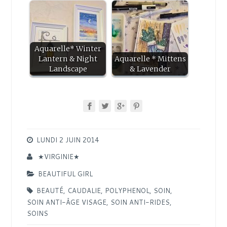
Aquarelle* Winter
Lantern & Night
Aquarelle * Mittens
Landscape
& Lavender
LUNDI 2 JUIN 2014
★VIRGINIE★
BEAUTIFUL GIRL
BEAUTÉ
,
CAUDALIE
,
POLYPHENOL
,
SOIN
,
SOIN ANTI-ÂGE VISAGE
,
SOIN ANTI-RIDES
,
SOINS